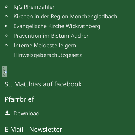
KjG Rheindahlen
Kirchen in der Region Mönchengladbach
Evangelische Kirche Wickrathberg
Prävention im Bistum Aachen
Interne Meldestelle gem.
Hinweisgeberschutzgesetz
©
M
e
ta
St. Matthias auf facebook
Pfarrbrief
Download
E-Mail - Newsletter