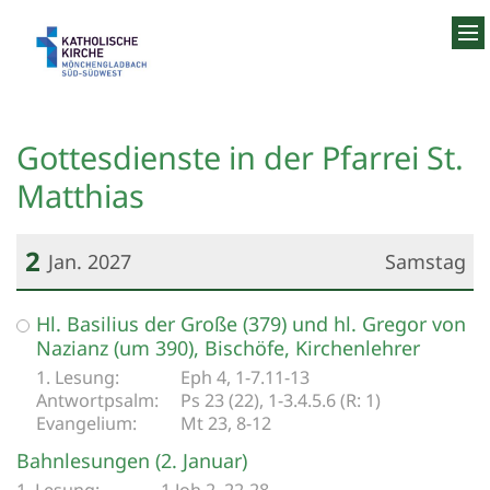
Zum Inhalt springen
Gottesdienste in der Pfarrei St.
Matthias
2
Jan. 2027
Samstag
Datum: 2. Januar 2027
Hl. Basilius der Große (379) und hl. Gregor von
Nazianz (um 390), Bischöfe, Kirchenlehrer
Eph 4, 1-7.11-13
Ps 23 (22), 1-3.4.5.6 (R: 1)
Mt 23, 8-12
Bahnlesungen (2. Januar)
1 Joh 2, 22-28