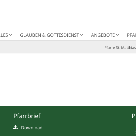
LES
GLAUBEN & GOTTESDIENST
ANGEBOTE
PFA
Pfarre St. Matthia
Pfarrbrief
P
Download