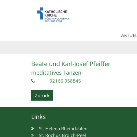
Zum Inhalt springen
AKTUEL
Beate und Karl-Josef
Pfeiffer
meditatives Tanzen
02166 958845
Zurück
Links
St. Helena Rheindahlen
St. Rochus Broich-Peel