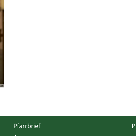
vat
Pfarrbrief
P