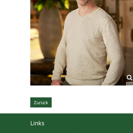
© pri
Zurück
Links