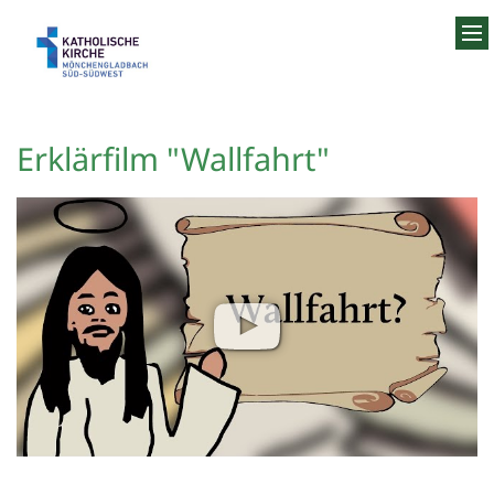
Zum Inhalt springen
Erklärfilm "Wallfahrt"