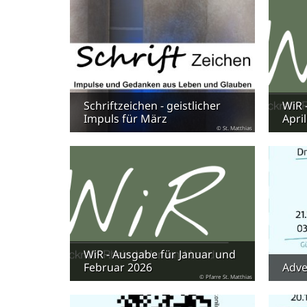
Schriftzeichen - geistlicher
WiR 
Impuls für März
Apri
© St. Matthias
WiR - Ausgabe für Januar und
Februar 2026
Adve
© Pfarre St. Matthias