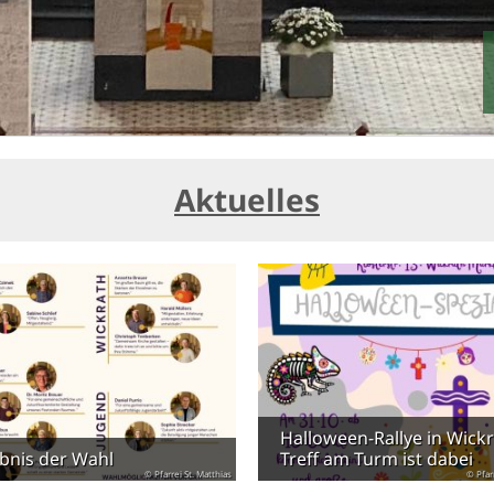
Aktuelles
Halloween-Rallye in Wickr
bnis der Wahl
Treff am Turm ist dabei
© Pfarrei St. Matthias
© Pfar