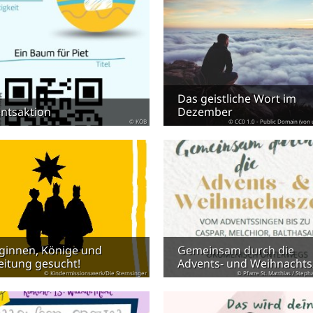
Das geistliche Wort im
ntsaktion
Dezember
© KÖB
© CC0 1.0 - Public Domain (von
ginnen, Könige und
Gemeinsam durch die
eitung gesucht!
Advents- und Weihnachts
© Kindermissionswerk/Die Sternsinger
© Pfarre St. Matthias / Steph