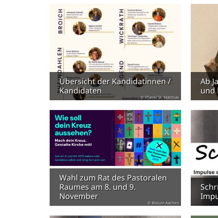
Übersicht der Kandidatinnen /
Ab J
Kandidaten
und 
© Pfarrei St. Matthias
Wahl zum Rat des Pastoralen
Raumes am 8. und 9.
Schri
November
Impu
© Bistum Aachen