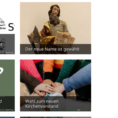
st
Der neue Name ist gewählt
re St. Matthias
d
Wahl zum neuen
Kirchenvorstand
re St. Matthias
© Foto von
Hannah Busing
auf
Unsplash