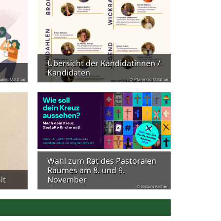
Übersicht der Kandidatinnen /
Kandidaten
Sankt Matthias
© Pfarrei St. Matthias
Wahl zum Rat des Pastoralen
Raumes am 8. und 9.
lt
November
© Bistum Aachen