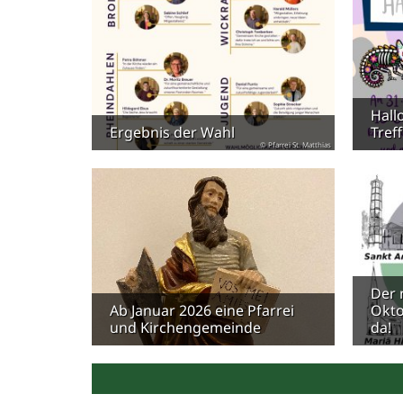
Hall
Ergebnis der Wahl
Tref
© Pfarrei St. Matthias
Der 
Ab Januar 2026 eine Pfarrei
Okto
und Kirchengemeinde
da!