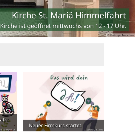
Kirche St. Mariä Himmelfahrt
Kirche ist geöffnet mittwochs von 12 - 17 Uhr.
© Christoph Tenberken
ath:
Neuer Firmkurs startet
re St. Matthias
© Sankt Matthias