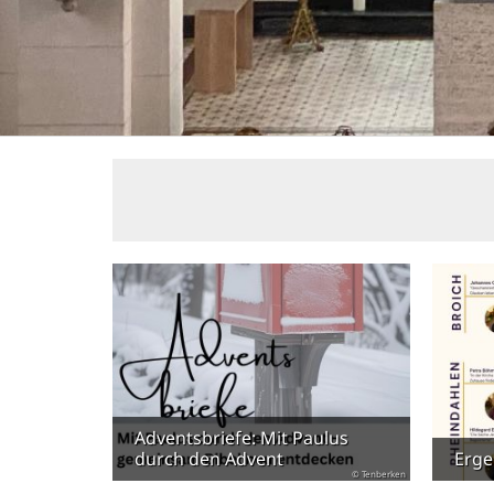
Adventsbriefe: Mit Paulus
durch den Advent
Erge
© Tenberken