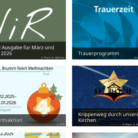
- Ausgabe für März und
l 2026
Trauerprogramm
© Pfarre St. Matthias
© B
Krippenweg durch unser
ntsaktion
Kirchen
© KÖB
© Pfarre St.