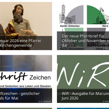
Der neue Pfarrbrief für
anuar 2026 eine Pfarrei
Oktober und November i
Kirchengemeinde
da!
© Pfar
ftzeichen - geistlicher
WiR - Ausgabe für Mai un
ls für Mai
Juni 2026
© St. Matthias
© Pfar