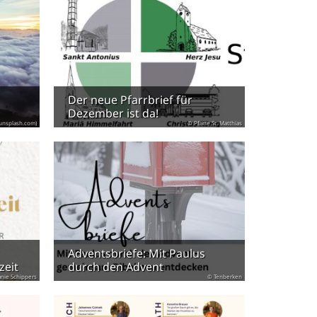
Der neue Pfarrbrief für
Dezember ist da!
 unsplash.com)
© Pfarre St. Matthias
Adventsbriefe: Mit Paulus
zeit
durch den Advent
anie Schippers
© Tenberken