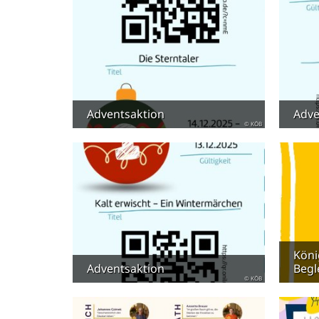
Adventsaktion
Adve
© KÖB
Köni
Adventsaktion
Begl
© KÖB