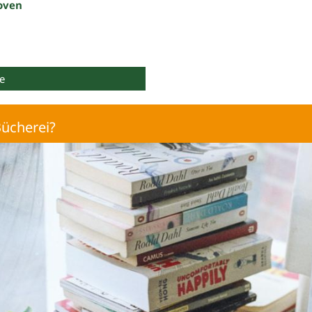
oven
e
ücherei?