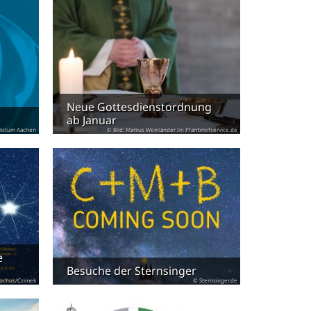
Neue Gottesdienstordnung
ab Januar
istum Aachen
© Bild: Markus Weinländer In: Pfarrbriefservice.de
e
Besuche der Sternsinger
 Rochus/Czimek
© Sternsinger.de