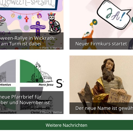
oween-Rallye in Wickrath:
f am Turm ist dabei
Neuer Firmkurs startet
© Pfarre St. Matthias
© 
neue Pfarrbrief für
ber und November ist
Der neue Name ist gewäh
© Pfarre St. Matthias
Weitere Nachrichten