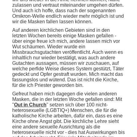
zulassen und vertraut miteinander umgehen dürfen.
Und auch ich hoffe, dass nach der sogenannten
Omikron-Welle endlich wieder mehr möglich ist und
wir die Masken fallen lassen können.
Auf anderen kirchlichen Gebieten sind in den
letzten Wochen bereits einige Masken gefallen -
über einge freue ich mich, andere lassen mich vor
Wut schäumen. Wieder wurde ein
Missbrauchsgutachten veröffentlicht. Auch wenn es
inhaltlich nur wieder bestätigt, was auch andere
Gutachten aussagen, müssen wir zuschauen, auf
welche perfide Weise dieses System gestützt, Täter
gedeckt und Opfer gestraft wurden. Mich macht das
fassungslos und wütend. Das ist nicht die Kirche,
für die ich Priester geworden bin.
Gefreut haben mich dagegen die vielen anderen
Masken, die in der letzten Woche gefallen sind: Mit
"
Out in Church
" setzen sich über 100 nicht-
heterosexuelle (LGBTIQ+) Menschen, die für die
katholische Kirche arbeiten, dafür ein, dass es eine
Kirche ohne Angst gibt. Die kirchliche Lehre sieht
eine andere sexuelle Ausrichtung als die
heterosexuelle nicht vor - dies hat Auswirkungen bis