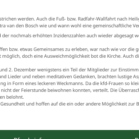
strichen werden. Auch die Fuß- bzw. Radfahr-Wallfahrt nach Heili
ra van den Bosch wie und wann wohl eine gemeinschaftliche Veran
 der nochmals erhöhten Inzidenzzahlen auch wieder abgesagt we
effen bzw. etwas Gemeinsames zu erleben, war nach wie vor die g
 möglich, doch eine Ausweichmöglichkeit bot die Kirche. Auch die
und 2. Dezember wenigstens ein Teil der Mitglieder zur Einstim
 und Lieder und neben meditativen Gedanken, brachten lustige 
ng in Form eines leckeren Weckmanns. Da die kfd-Frauen so kle
en nicht der Feierstunde beiwohnen konnten, verteilt. Die Überra
en belohnt.
 Gesundheit und hoffen auf die ein oder andere Möglichkeit zur