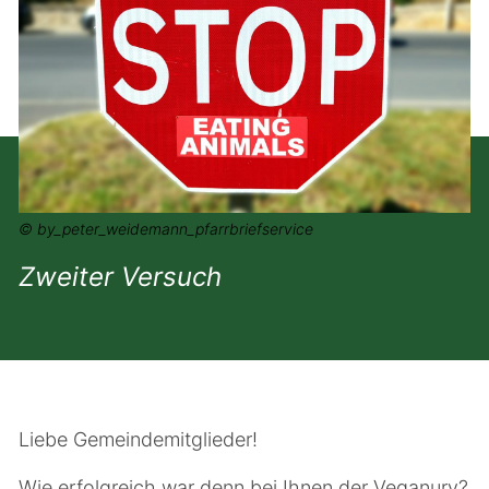
© by_peter_weidemann_pfarrbriefservice
Zweiter Versuch
Liebe Gemeindemitglieder!
Wie erfolgreich war denn bei Ihnen der
Veganury
?