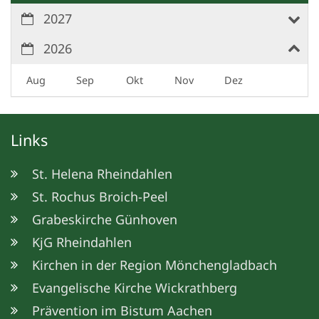
2027
2026
Aug
Sep
Okt
Nov
Dez
Links
St. Helena Rheindahlen
St. Rochus Broich-Peel
Grabeskirche Günhoven
KjG Rheindahlen
Kirchen in der Region Mönchengladbach
Evangelische Kirche Wickrathberg
Prävention im Bistum Aachen