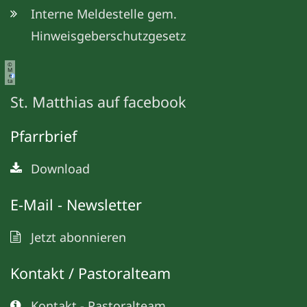
Interne Meldestelle gem.
Hinweisgeberschutzgesetz
©
M
e
ta
St. Matthias auf facebook
Pfarrbrief
Download
E-Mail - Newsletter
Jetzt abonnieren
Kontakt / Pastoralteam
Kontakt - Pastoralteam