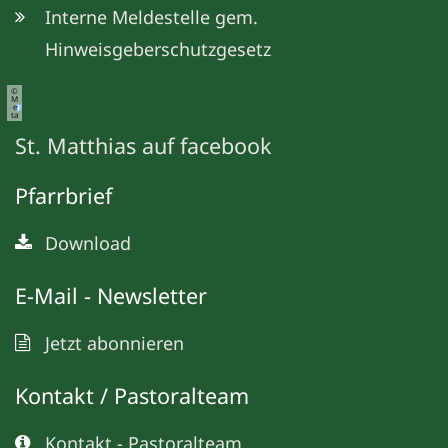
Interne Meldestelle gem.
Hinweisgeberschutzgesetz
©
M
e
ta
St. Matthias auf facebook
Pfarrbrief
Download
E-Mail - Newsletter
Jetzt abonnieren
Kontakt / Pastoralteam
Kontakt - Pastoralteam