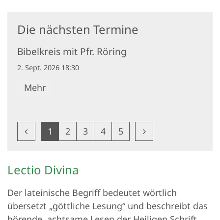
Die nächsten Termine
Bibelkreis mit Pfr. Röring
2. Sept. 2026 18:30
Mehr
Vorherige Seite
Nächste Seite
1
2
3
4
5
Lectio Divina
Der lateinische Begriff bedeutet wörtlich
übersetzt „göttliche Lesung“ und beschreibt das
hörende, achtsame Lesen der Heiligen Schrift.