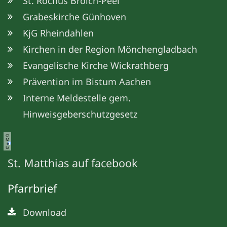
St. Rochus Broich-Peel
Grabeskirche Günhoven
KjG Rheindahlen
Kirchen in der Region Mönchengladbach
Evangelische Kirche Wickrathberg
Prävention im Bistum Aachen
Interne Meldestelle gem.
Hinweisgeberschutzgesetz
©
M
e
ta
St. Matthias auf facebook
Pfarrbrief
Download