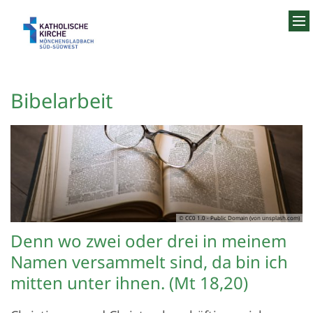
Zum Inhalt springen
Bibelarbeit
© CC0 1.0 - Public Domain (von unsplash.com)
Denn wo zwei oder drei in meinem
Namen versammelt sind, da bin ich
mitten unter ihnen. (Mt 18,20)