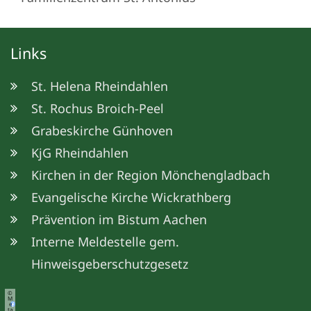
Links
St. Helena Rheindahlen
St. Rochus Broich-Peel
Grabeskirche Günhoven
KjG Rheindahlen
Kirchen in der Region Mönchengladbach
Evangelische Kirche Wickrathberg
Prävention im Bistum Aachen
Interne Meldestelle gem.
Hinweisgeberschutzgesetz
©
M
e
ta