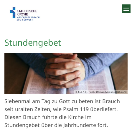
Zum Inhalt springen
Stundengebet
© CC0 1.0 - Public Domain (von unsplash.com)
Siebenmal am Tag zu Gott zu beten ist Brauch
seit uralten Zeiten, wie Psalm 119 überliefert.
Diesen Brauch führte die Kirche im
Stundengebet über die Jahrhunderte fort.