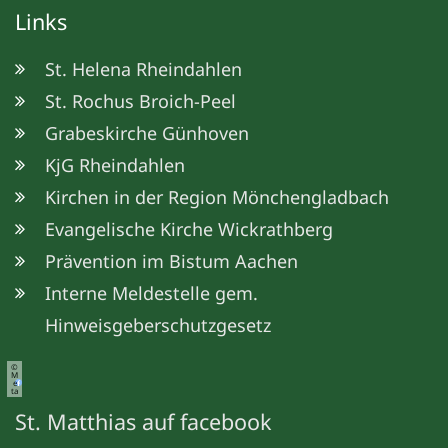
Links
St. Helena Rheindahlen
St. Rochus Broich-Peel
Grabeskirche Günhoven
KjG Rheindahlen
Kirchen in der Region Mönchengladbach
Evangelische Kirche Wickrathberg
Prävention im Bistum Aachen
Interne Meldestelle gem.
Hinweisgeberschutzgesetz
©
M
e
ta
St. Matthias auf facebook