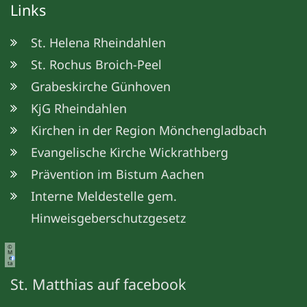
Links
St. Helena Rheindahlen
St. Rochus Broich-Peel
Grabeskirche Günhoven
KjG Rheindahlen
Kirchen in der Region Mönchengladbach
Evangelische Kirche Wickrathberg
Prävention im Bistum Aachen
Interne Meldestelle gem.
Hinweisgeberschutzgesetz
©
M
e
ta
St. Matthias auf facebook