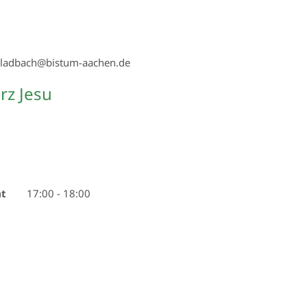
gladbach@bistum-aachen.de
z Jesu
at
17:00
-
18:00