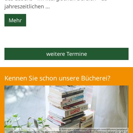
jahreszeitlichen ...
Mehr
weitere Termine
Kennen Sie schon unsere Bücherei?
© Foto von <a href=https://unsplash.com/@florenciaviadana?
utm_source=unsplash&utm_medium=referral&utm_content=creditCopyText>Florencia Viadana</a> auf <a