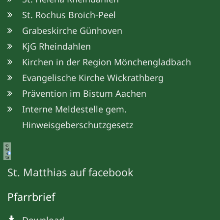
St. Rochus Broich-Peel
Grabeskirche Günhoven
KjG Rheindahlen
Kirchen in der Region Mönchengladbach
Evangelische Kirche Wickrathberg
Prävention im Bistum Aachen
Interne Meldestelle gem.
Hinweisgeberschutzgesetz
©
M
e
ta
St. Matthias auf facebook
Pfarrbrief
Download