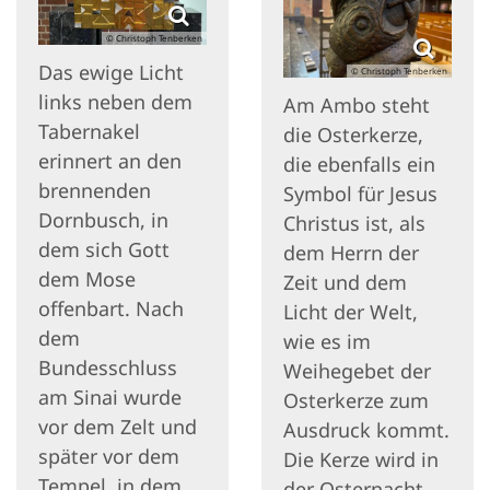
© Christoph Tenberken
Das ewige Licht
© Christoph Tenberken
links neben dem
Am Ambo steht
Tabernakel
die Osterkerze,
erinnert an den
die ebenfalls ein
brennenden
Symbol für Jesus
Dornbusch, in
Christus ist, als
dem sich Gott
dem Herrn der
dem Mose
Zeit und dem
offenbart. Nach
Licht der Welt,
dem
wie es im
Bundesschluss
Weihegebet der
am Sinai wurde
Osterkerze zum
vor dem Zelt und
Ausdruck kommt.
später vor dem
Die Kerze wird in
Tempel, in dem
der Osternacht