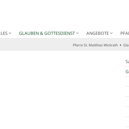
LES
GLAUBEN & GOTTESDIENST
ANGEBOTE
PFA
Pfarre St. Matthias Wickrath
Gla
S
G