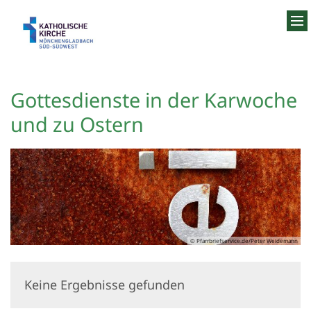
Zum Inhalt springen
Gottesdienste in der Karwoche
und zu Ostern
© Pfarrbriefservice.de/Peter Weidemann
Keine Ergebnisse gefunden