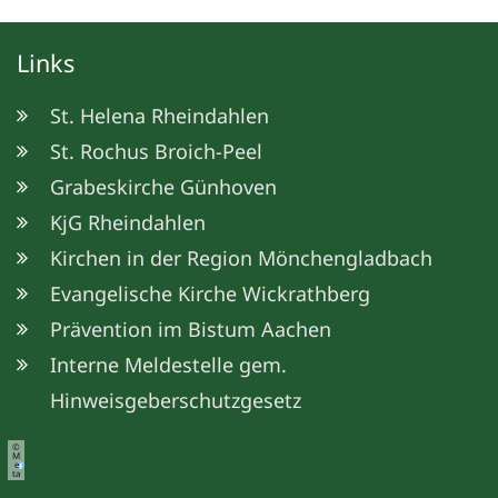
Links
St. Helena Rheindahlen
St. Rochus Broich-Peel
Grabeskirche Günhoven
KjG Rheindahlen
Kirchen in der Region Mönchengladbach
Evangelische Kirche Wickrathberg
Prävention im Bistum Aachen
Interne Meldestelle gem.
Hinweisgeberschutzgesetz
©
M
e
ta