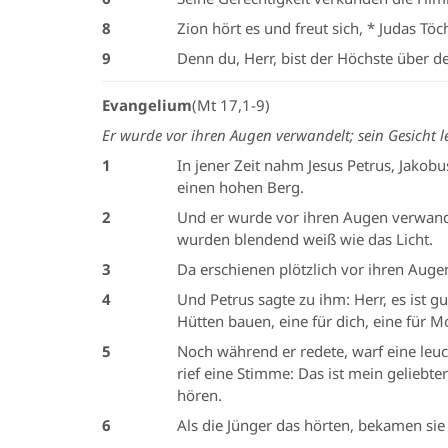
8
Zion hört es und freut sich, * Judas Töc
9
Denn du, Herr, bist der Höchste über de
Evangelium
(Mt 17,1-9)
Er wurde vor ihren Augen verwandelt; sein Gesicht l
1
In jener Zeit nahm Jesus Petrus, Jakob
einen hohen Berg.
2
Und er wurde vor ihren Augen verwandel
wurden blendend weiß wie das Licht.
3
Da erschienen plötzlich vor ihren Auge
4
Und Petrus sagte zu ihm: Herr, es ist gu
Hütten bauen, eine für dich, eine für Mo
5
Noch während er redete, warf eine leu
rief eine Stimme: Das ist mein geliebte
hören.
6
Als die Jünger das hörten, bekamen si