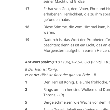
seiner Macht und Größe.
17
Er hat von Gott, dem Vater, Ehre und H
erhabenen Herrlichkeit, die zu ihm spra
gefunden habe.
18
Diese Stimme, die vom Himmel kam, hab
waren.
19
Dadurch ist das Wort der Propheten für
beachten; denn es ist ein Licht, das an 
Morgenstern aufgeht in eurem Herzen.
Antwortpsalm
(Ps 97 (96),1-2.5-6.8-9 (R: vgl. 1a.
R Der Herr ist König,
er ist der Höchste über der ganzen Erde. - R
1
Der Herr ist König. Die Erde frohlocke. 
2
Rings um ihn her sind Wolken und Dunke
Throns. - (R)
5
Berge schmelzen wie Wachs vor dem Her
6
Seine Gerechtigkeit verkünden die Himme