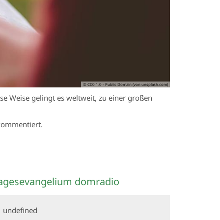
© CC0 1.0 - Public Domain (von unsplash.com)
se Weise gelingt es weltweit, zu einer großen
 kommentiert.
agesevangelium domradio
undefined