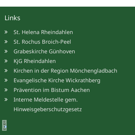
Links
St. Helena Rheindahlen
St. Rochus Broich-Peel
Grabeskirche Günhoven
KjG Rheindahlen
Kirchen in der Region Mönchengladbach
Evangelische Kirche Wickrathberg
Prävention im Bistum Aachen
Interne Meldestelle gem.
Hinweisgeberschutzgesetz
©
M
e
ta