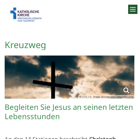
Zum Inhalt springen
Kreuzweg
© CC0 1.0 - Public Domain (von unsplash.com)
Begleiten Sie Jesus an seinen letzten
Lebensstunden