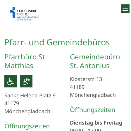
Zum Inhalt springen
Pfarr- und Gemeindebüros
Pfarrbüro St.
Gemeindebüro
Matthias
St. Antonius
Klosterstr. 13
41189
Mönchengladbach
Sankt-Helena-Platz 9
41179
Öffnungszeiten
Mönchengladbach
Dienstag bis Freitag
Öffnungszeiten
09:00
-
12:00