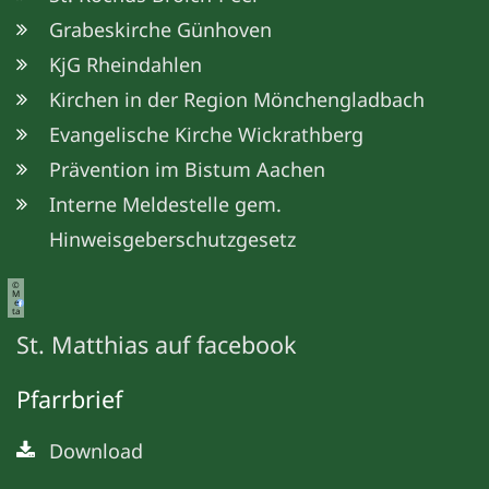
Grabeskirche Günhoven
KjG Rheindahlen
Kirchen in der Region Mönchengladbach
Evangelische Kirche Wickrathberg
Prävention im Bistum Aachen
Interne Meldestelle gem.
Hinweisgeberschutzgesetz
©
M
e
ta
St. Matthias auf facebook
Pfarrbrief
Download