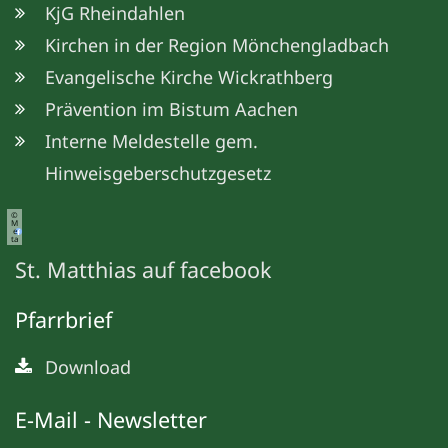
KjG Rheindahlen
Kirchen in der Region Mönchengladbach
Evangelische Kirche Wickrathberg
Prävention im Bistum Aachen
Interne Meldestelle gem.
Hinweisgeberschutzgesetz
©
M
e
ta
St. Matthias auf facebook
Pfarrbrief
Download
E-Mail - Newsletter