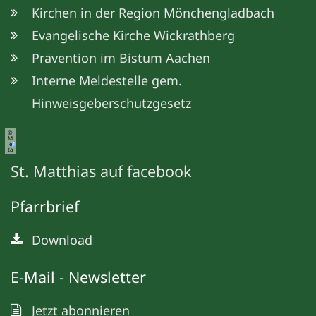
Kirchen in der Region Mönchengladbach
Evangelische Kirche Wickrathberg
Prävention im Bistum Aachen
Interne Meldestelle gem.
Hinweisgeberschutzgesetz
©
M
e
ta
St. Matthias auf facebook
Pfarrbrief
Download
E-Mail - Newsletter
Jetzt abonnieren