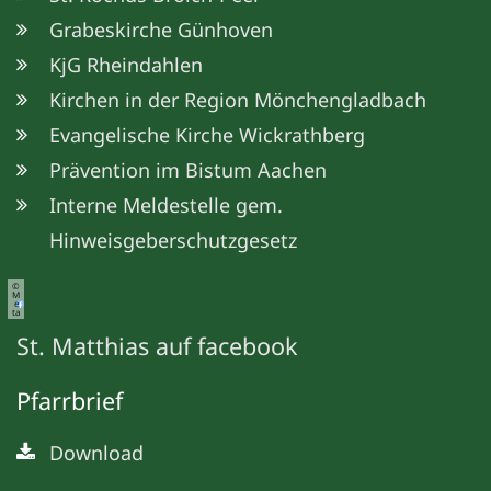
Grabeskirche Günhoven
KjG Rheindahlen
Kirchen in der Region Mönchengladbach
Evangelische Kirche Wickrathberg
Prävention im Bistum Aachen
Interne Meldestelle gem.
Hinweisgeberschutzgesetz
©
M
e
ta
St. Matthias auf facebook
Pfarrbrief
Download