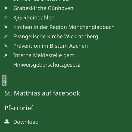
Grabeskirche Günhoven
KjG Rheindahlen
Kirchen in der Region Mönchengladbach
Evangelische Kirche Wickrathberg
Prävention im Bistum Aachen
Interne Meldestelle gem.
Hinweisgeberschutzgesetz
©
M
e
ta
St. Matthias auf facebook
Pfarrbrief
Download