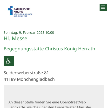
Zum Inhalt springen
:
Sonntag, 9. Februar 2025 10:00
Hl. Messe
Begegnungsstätte Christus König Herrath
Seidenweberstraße 81
41189
Mönchengladbach
An dieser Stelle finden Sie eine OpenStreetMap
Landkarte, welche über den Dienstleister MapTiler