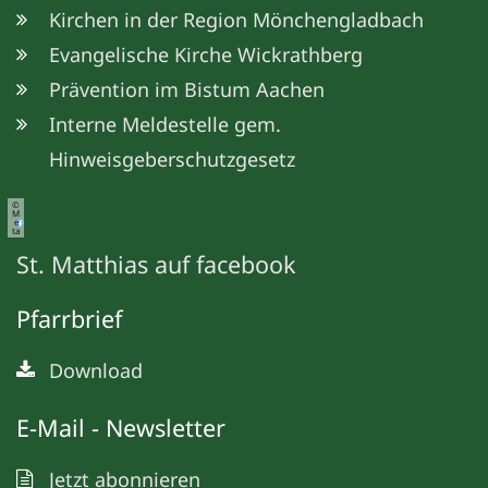
Kirchen in der Region Mönchengladbach
Evangelische Kirche Wickrathberg
Prävention im Bistum Aachen
Interne Meldestelle gem.
Hinweisgeberschutzgesetz
©
M
e
ta
St. Matthias auf facebook
Pfarrbrief
Download
E-Mail - Newsletter
Jetzt abonnieren