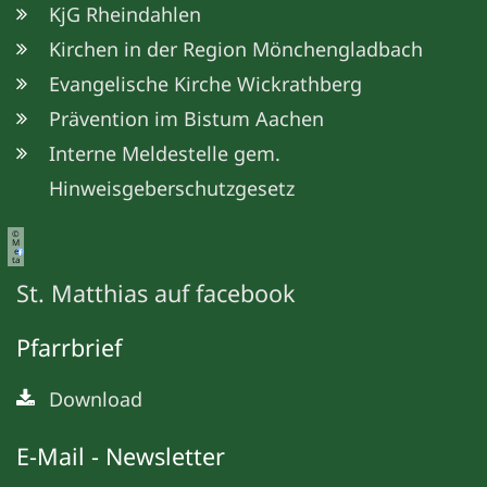
KjG Rheindahlen
Kirchen in der Region Mönchengladbach
Evangelische Kirche Wickrathberg
Prävention im Bistum Aachen
Interne Meldestelle gem.
Hinweisgeberschutzgesetz
©
M
e
ta
St. Matthias auf facebook
Pfarrbrief
Download
E-Mail - Newsletter