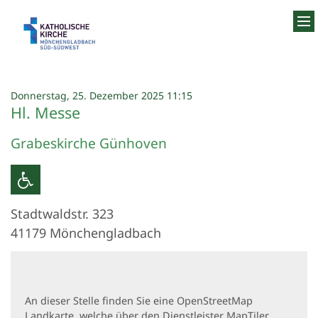
Zum Inhalt springen
:
Donnerstag, 25. Dezember 2025 11:15
Hl. Messe
Grabeskirche Günhoven
Stadtwaldstr. 323
41179
Mönchengladbach
An dieser Stelle finden Sie eine OpenStreetMap
Landkarte, welche über den Dienstleister MapTiler