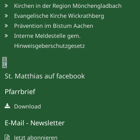
Kirchen in der Region Mönchengladbach
Evangelische Kirche Wickrathberg
Prävention im Bistum Aachen
Interne Meldestelle gem.
Hinweisgeberschutzgesetz
©
M
e
ta
St. Matthias auf facebook
Pfarrbrief
Download
E-Mail - Newsletter
Jetzt abonnieren