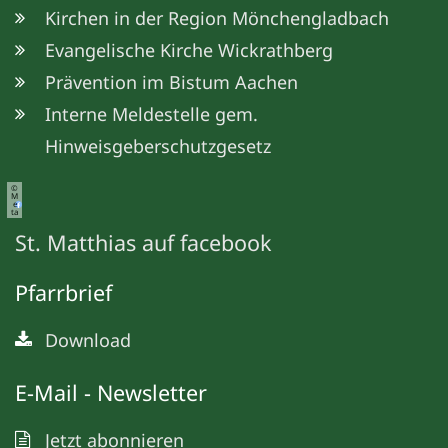
Kirchen in der Region Mönchengladbach
Evangelische Kirche Wickrathberg
Prävention im Bistum Aachen
Interne Meldestelle gem.
Hinweisgeberschutzgesetz
©
M
e
ta
St. Matthias auf facebook
Pfarrbrief
Download
E-Mail - Newsletter
Jetzt abonnieren