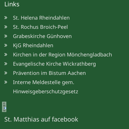
Links
St. Helena Rheindahlen
St. Rochus Broich-Peel
Grabeskirche Günhoven
KjG Rheindahlen
Kirchen in der Region Mönchengladbach
Evangelische Kirche Wickrathberg
Prävention im Bistum Aachen
Interne Meldestelle gem.
Hinweisgeberschutzgesetz
©
M
e
ta
St. Matthias auf facebook