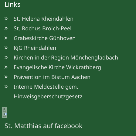
Links
St. Helena Rheindahlen
St. Rochus Broich-Peel
Grabeskirche Günhoven
KjG Rheindahlen
Kirchen in der Region Mönchengladbach
Evangelische Kirche Wickrathberg
Prävention im Bistum Aachen
Interne Meldestelle gem.
Hinweisgeberschutzgesetz
©
M
e
ta
St. Matthias auf facebook