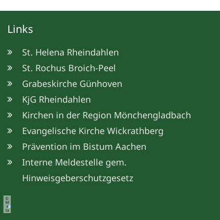
Links
St. Helena Rheindahlen
St. Rochus Broich-Peel
Grabeskirche Günhoven
KjG Rheindahlen
Kirchen in der Region Mönchengladbach
Evangelische Kirche Wickrathberg
Prävention im Bistum Aachen
Interne Meldestelle gem.
Hinweisgeberschutzgesetz
©
M
e
ta