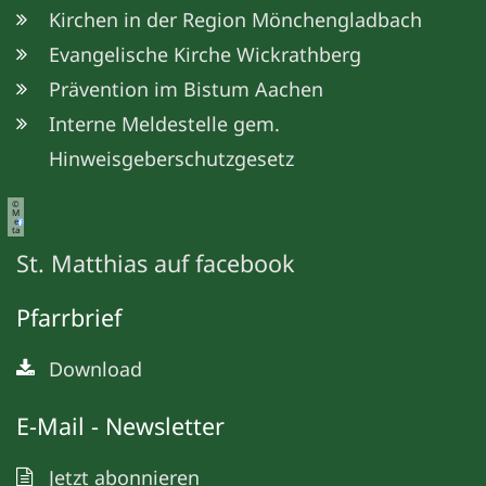
Kirchen in der Region Mönchengladbach
Evangelische Kirche Wickrathberg
Prävention im Bistum Aachen
Interne Meldestelle gem.
Hinweisgeberschutzgesetz
©
M
e
ta
St. Matthias auf facebook
Pfarrbrief
Download
E-Mail - Newsletter
Jetzt abonnieren