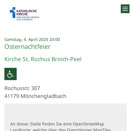
Zum Inhalt springen
:
Samstag, 4. April 2026 20:00
Osternachtfeier
Kirche St. Rochus Broich-Peel
Rochusstr. 307
41179
Mönchengladbach
An dieser Stelle finden Sie eine OpenStreetMap
Landkarte, welche über den Dienstleister MapTiler