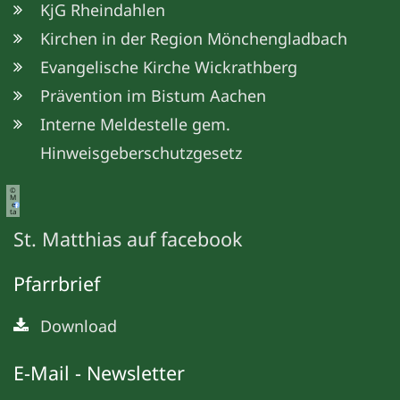
KjG Rheindahlen
Kirchen in der Region Mönchengladbach
Evangelische Kirche Wickrathberg
Prävention im Bistum Aachen
Interne Meldestelle gem.
Hinweisgeberschutzgesetz
©
M
e
ta
St. Matthias auf facebook
Pfarrbrief
Download
E-Mail - Newsletter