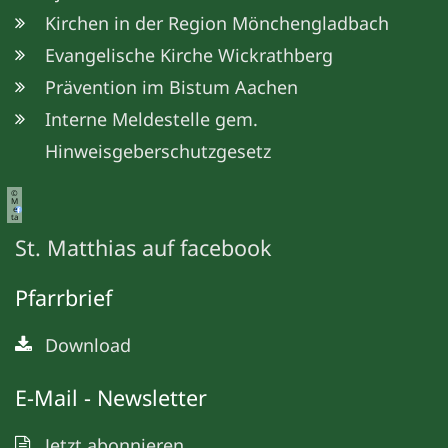
Kirchen in der Region Mönchengladbach
Evangelische Kirche Wickrathberg
Prävention im Bistum Aachen
Interne Meldestelle gem.
Hinweisgeberschutzgesetz
©
M
e
ta
St. Matthias auf facebook
Pfarrbrief
Download
E-Mail - Newsletter
Jetzt abonnieren