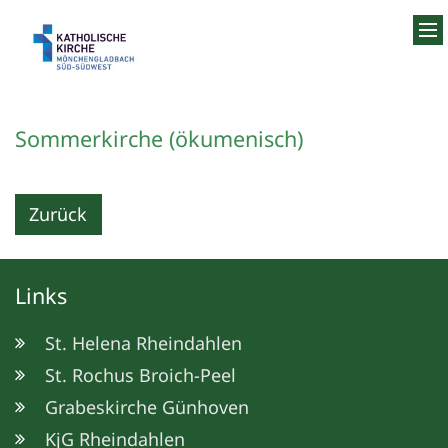
Zum Inhalt springen
Sommerkirche (ökumenisch)
Zurück
Links
St. Helena Rheindahlen
St. Rochus Broich-Peel
Grabeskirche Günhoven
KjG Rheindahlen