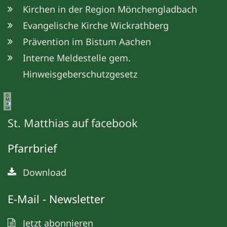
Kirchen in der Region Mönchengladbach
Evangelische Kirche Wickrathberg
Prävention im Bistum Aachen
Interne Meldestelle gem.
Hinweisgeberschutzgesetz
©
M
e
ta
St. Matthias auf facebook
Pfarrbrief
Download
E-Mail - Newsletter
Jetzt abonnieren