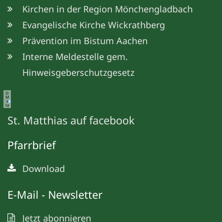
Kirchen in der Region Mönchengladbach
Evangelische Kirche Wickrathberg
Prävention im Bistum Aachen
Interne Meldestelle gem.
Hinweisgeberschutzgesetz
©
M
e
ta
St. Matthias auf facebook
Pfarrbrief
Download
E-Mail - Newsletter
Jetzt abonnieren