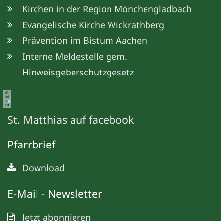
Kirchen in der Region Mönchengladbach
Evangelische Kirche Wickrathberg
Prävention im Bistum Aachen
Interne Meldestelle gem.
Hinweisgeberschutzgesetz
©
M
e
ta
St. Matthias auf facebook
Pfarrbrief
Download
E-Mail - Newsletter
Jetzt abonnieren