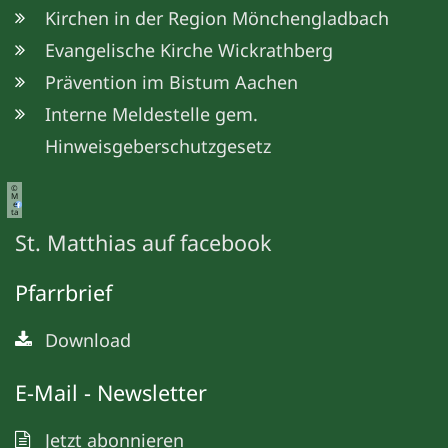
Kirchen in der Region Mönchengladbach
Evangelische Kirche Wickrathberg
Prävention im Bistum Aachen
Interne Meldestelle gem.
Hinweisgeberschutzgesetz
©
M
e
ta
St. Matthias auf facebook
Pfarrbrief
Download
E-Mail - Newsletter
Jetzt abonnieren