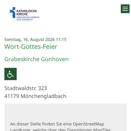
Zum Inhalt springen
:
Sonntag, 16. August 2026 11:15
Wort-Gottes-Feier
Grabeskirche Günhoven
Stadtwaldstr. 323
41179
Mönchengladbach
An dieser Stelle finden Sie eine OpenStreetMap
Landkarte, welche über den Dienstleister MapTiler