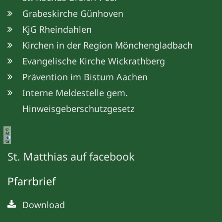
Grabeskirche Günhoven
KjG Rheindahlen
Kirchen in der Region Mönchengladbach
Evangelische Kirche Wickrathberg
Prävention im Bistum Aachen
Interne Meldestelle gem.
Hinweisgeberschutzgesetz
©
M
e
ta
St. Matthias auf facebook
Pfarrbrief
Download