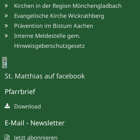
Kirchen in der Region Mönchengladbach
Evangelische Kirche Wickrathberg
Prävention im Bistum Aachen
Interne Meldestelle gem.
Hinweisgeberschutzgesetz
©
M
e
ta
St. Matthias auf facebook
Pfarrbrief
Download
E-Mail - Newsletter
Jetzt abonnieren