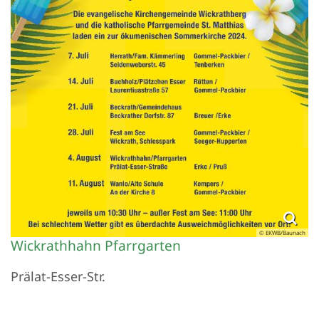
© EKWB/Baunach
Wickrathhahn Pfarrgarten
Prälat-Esser-Str.