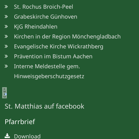
St. Rochus Broich-Peel
Grabeskirche Günhoven
KjG Rheindahlen
Kirchen in der Region Mönchengladbach
Evangelische Kirche Wickrathberg
Prävention im Bistum Aachen
Interne Meldestelle gem.
Hinweisgeberschutzgesetz
©
M
e
ta
St. Matthias auf facebook
Pfarrbrief
Download