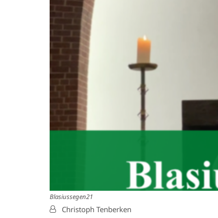
Blasiussegen21
Von:
Christoph Tenberken