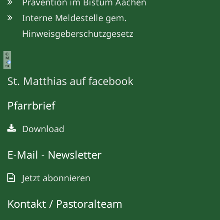
Prävention im Bistum Aachen
Interne Meldestelle gem.
Hinweisgeberschutzgesetz
©
M
e
ta
St. Matthias auf facebook
Pfarrbrief
Download
E-Mail - Newsletter
Jetzt abonnieren
Kontakt / Pastoralteam