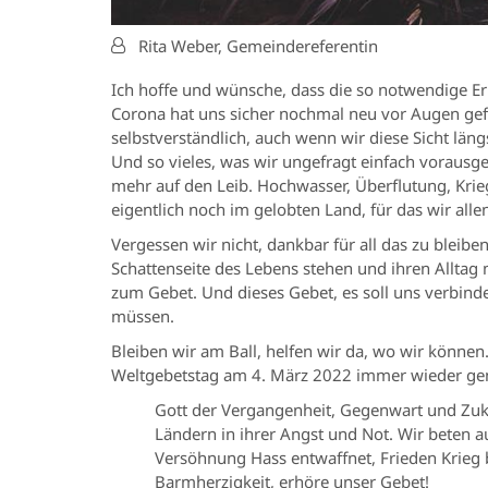
Von:
Rita Weber, Gemeindereferentin
Ich hoffe und wünsche, dass die so notwendige Erh
Corona hat uns sicher nochmal neu vor Augen gefüh
selbstverständlich, auch wenn wir diese Sicht läng
Und so vieles, was wir ungefragt einfach vorausg
mehr auf den Leib. Hochwasser, Überflutung, Krieg
eigentlich noch im gelobten Land, für das wir all
Vergessen wir nicht, dankbar für all das zu bleibe
Schattenseite des Lebens stehen und ihren Alltag 
zum Gebet. Und dieses Gebet, es soll uns verbind
müssen.
Bleiben wir am Ball, helfen wir da, wo wir können
Weltgebetstag am 4. März 2022 immer wieder gem
Gott der Vergangenheit, Gegenwart und Zuk
Ländern in ihrer Angst und Not. Wir beten a
Versöhnung Hass entwaffnet, Frieden Krieg b
Barmherzigkeit, erhöre unser Gebet!