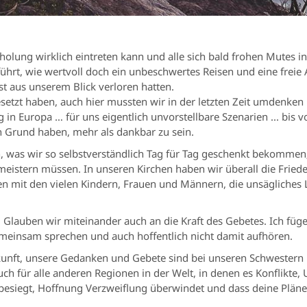
olung wirklich eintreten kann und alle sich bald frohen Mutes i
rt, wie wertvoll doch ein unbeschwertes Reisen und eine freie A
st aus unserem Blick verloren hatten.
esetzt haben, auch hier mussten wir in der letzten Zeit umdenke
 in Europa … für uns eigentlich unvorstellbare Szenarien ... bis 
en Grund haben, mehr als dankbar zu sein.
n, was wir so selbstverständlich Tag für Tag geschenkt bekommen; 
meistern müssen. In unseren Kirchen haben wir überall die Fried
en mit den vielen Kindern, Frauen und Männern, die unsägliches L
. Glauben wir miteinander auch an die Kraft des Gebetes. Ich füg
einsam sprechen und auch hoffentlich nicht damit aufhören.
unft, unsere Gedanken und Gebete sind bei unseren Schwestern
uch für alle anderen Regionen in der Welt, in denen es Konflikte
esiegt, Hoffnung Verzweiflung überwindet und dass deine Pläne d